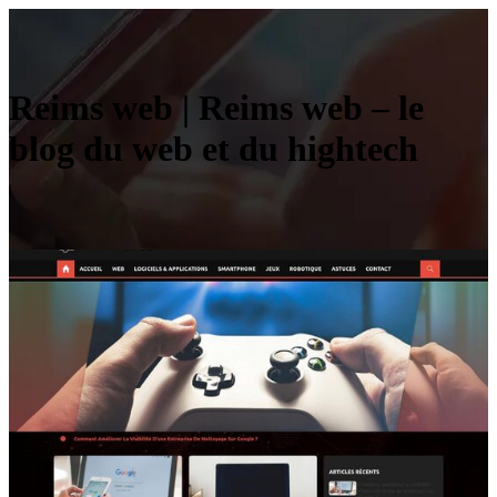
Reims web | Reims web – le
blog du web et du hightech