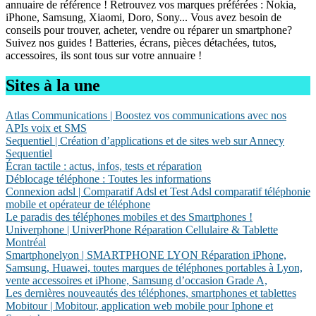
annuaire de référence ! Retrouvez vos marques préférées : Nokia,
iPhone, Samsung, Xiaomi, Doro, Sony... Vous avez besoin de
conseils pour trouver, acheter, vendre ou réparer un smartphone?
Suivez nos guides ! Batteries, écrans, pièces détachées, tutos,
accessoires, ils sont tous sur votre annuaire !
Sites à la une
Atlas Communications | Boostez vos communications avec nos
APIs voix et SMS
Sequentiel | Création d’applica­tions et de sites web sur Annecy
Sequentiel
Écran tactile : actus, infos, tests et réparation
Déblocage téléphone : Toutes les informations
Connexion adsl | Comparatif Adsl et Test Adsl comparatif téléphonie
mobile et opérateur de téléphone
Le paradis des téléphones mobiles et des Smartphones !
Univerphone | UniverPhone Réparation Cellulaire & Tablette
Montréal
Smartpho­nel­yon | SMARTPHONE LYON Réparation iPhone,
Samsung, Huawei, toutes marques de téléphones portables à Lyon,
vente accessoires et iPhone, Samsung d’occasion Grade A,
Les dernières nouveautés des téléphones, smartphones et tablettes
Mobitour | Mobitour, application web mobile pour Iphone et